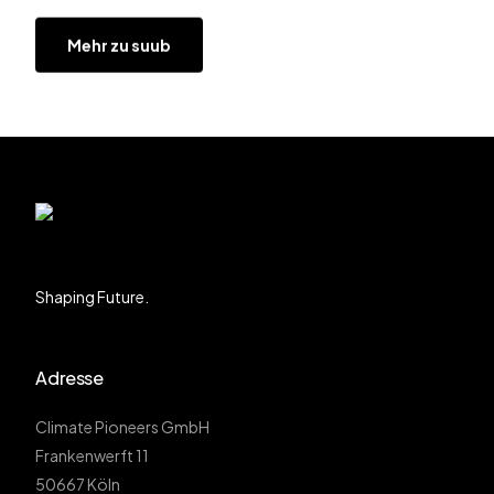
Mehr zu suub
Shaping Future.
Adresse
Climate Pioneers GmbH
Frankenwerft 11
50667 Köln