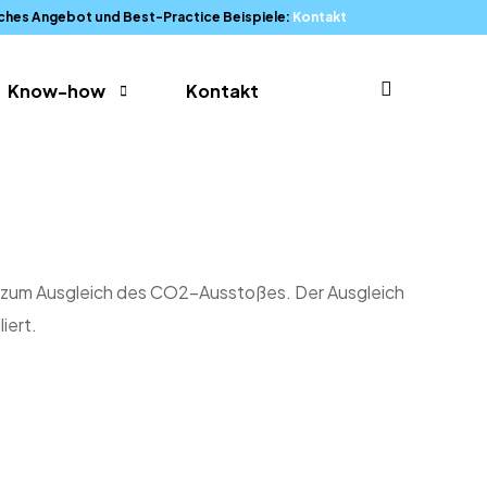
dliches Angebot und Best-Practice Beispiele:
Kontakt
Know-how
Kontakt
UN-Nachhaltigkeitsziele
Kurse & Seminare
Glossar
en zum Ausgleich des CO2-Ausstoßes. Der Ausgleich
iert.
FAQ